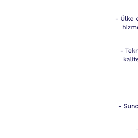
- Ülke 
hizme
- Tekn
kalit
- Sund