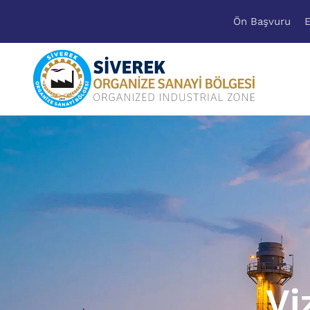
Ön Başvuru
E
Vi