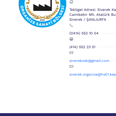
Tebligat Adresi: Siverek K
Camikebir Mh. Atatürk Bul
Siverek / ŞANLIURFA
(0414) 552 10 04
(414) 552 23 51
siverekosb@gmail.com
siverek.organize@hs01.kep