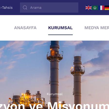
-Tahsis
ANASAYFA
KURUMSAL
MEDYA MER
Kurumsal
zyon ve Misyonu