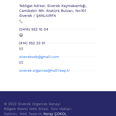
Tebligat Adresi: Siverek Kaymakamlığı,
Camikebir Mh. Atatürk Bulvarı, No:101
Siverek / ŞANLIURFA
(0414) 552 10 04
(414) 552 23 51
siverekosb@gmail.com
siverek.organize@hs01.kep.tr
© 2022 Siverek Organize Sanayi
Bölgesi Resmi Web Sitesi. Tüm Hakları
Saklıdır. Web Tasarım
Koray ÇOKOL