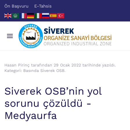
Ön Başvuru
E-Tahsis
Hasan Pirinç tarafından
29 Ocak 2022
tarihinde yazıldı.
Kategori:
Basında Siverek OSB
.
Siverek OSB’nin yol
sorunu çözüldü -
Medyaurfa