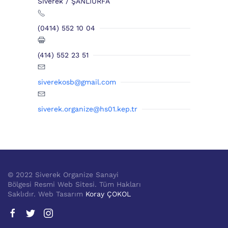
Siverek / ŞANLIURFA
(0414) 552 10 04
(414) 552 23 51
siverekosb@gmail.com
siverek.organize@hs01.kep.tr
© 2022 Siverek Organize Sanayi
Bölgesi Resmi Web Sitesi. Tüm Hakları
Saklıdır. Web Tasarım
Koray ÇOKOL